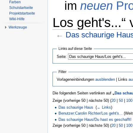
im
neuen
Pro
Farben
Schulstartseite
Projektstartseite
Los geht's...“
Wiki-Hilfe
Werkzeuge
←
Das schaurige Haus/
Wechseln zu:
Navigation
,
Suche
Links auf diese Seite
Seite:
Filter
Vorlageneinbindungen
ausblenden
| Links
au
Die folgenden Seiten verlinken auf
„
Das schau
Zeige (vorherige 50 | nächste 50) (
20
|
50
|
100
Das schaurige Haus
‎
(
← Links
)
Benutzer:Carolin Richter/Los geht's...
(Weite
Das schaurige Haus/Du hast es geschafft!
Zeige (vorherige 50 | nächste 50) (
20
|
50
|
100