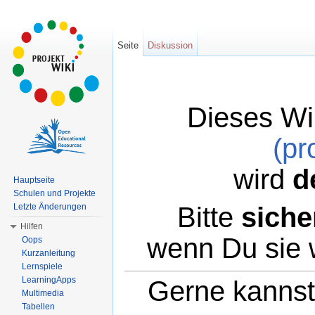
Seite
Diskussion
Dieses Wi
(pr
wird
d
Hauptseite
Schulen und Projekte
Bitte
siche
Letzte Änderungen
Hilfen
wenn Du sie 
Oops
Kurzanleitung
Lernspiele
LearningApps
Gerne kannst 
Multimedia
Tabellen