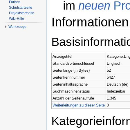
im
neuen
Pro
Farben
Schulstartseite
Projektstartseite
Informationen
Wiki-Hilfe
Werkzeuge
Wechseln zu:
Navigation
,
Suche
Basisinformat
Anzeigetitel
Kategorie:Eng
Standardsortierschlüssel
Englisch
Seitenlänge (in Bytes)
52
Seitenkennnummer
5427
Seiteninhaltssprache
Deutsch (de)
Suchmaschinenstatus
Indexierbar
Anzahl der Seitenaufrufe
1.345
Weiterleitungen zu dieser Seite
0
Kategorieinfor