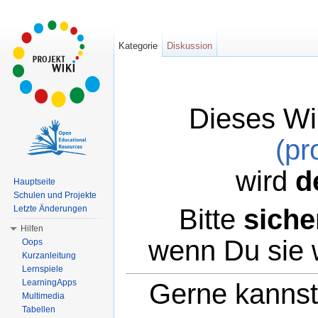
Kategorie
Diskussion
Dieses Wi
(pr
wird
d
Hauptseite
Schulen und Projekte
Bitte
siche
Letzte Änderungen
Hilfen
wenn Du sie 
Oops
Kurzanleitung
Lernspiele
LearningApps
Gerne kannst 
Multimedia
Tabellen