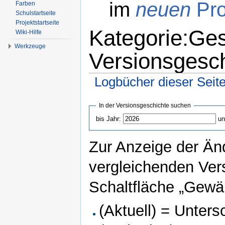
im
neuen
Pro
Farben
Schulstartseite
Projektstartseite
Kategorie:Ges
Wiki-Hilfe
Werkzeuge
Versionsgesc
Logbücher dieser Seit
Wechseln zu:
Navigation
,
Suche
In der Versionsgeschichte suchen
bis Jahr:
un
Zur Anzeige der Än
vergleichenden Ver
Schaltfläche „Gewäh
(Aktuell) = Unters