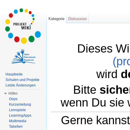
Kategorie
Diskussion
Dieses Wi
(pr
wird
d
Hauptseite
Schulen und Projekte
Bitte
siche
Letzte Änderungen
Hilfen
wenn Du sie 
Oops
Kurzanleitung
Lernspiele
LearningApps
Gerne kannst 
Multimedia
Tabellen