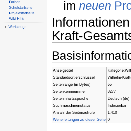
im
neuen
Pro
Farben
Schulstartseite
Projektstartseite
Informationen
Wiki-Hilfe
Werkzeuge
Kraft-Gesamt
Wechseln zu:
Navigation
,
Suche
Basisinformat
Anzeigetitel
Kategorie:Wi
Standardsortierschlüssel
Wilhelm-Kraf
Seitenlänge (in Bytes)
65
Seitenkennnummer
8277
Seiteninhaltssprache
Deutsch (de)
Suchmaschinenstatus
Indexierbar
Anzahl der Seitenaufrufe
1.410
Weiterleitungen zu dieser Seite
0