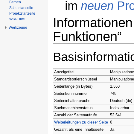
im
neuen
Pro
Farben
Schulstartseite
Projektstartseite
Informationen
Wiki-Hilfe
Werkzeuge
Funktionen“
Wechseln zu:
Navigation
,
Suche
Basisinformat
Anzeigetitel
Manipulatione
Standardsortierschlüssel
Manipulatione
Seitenlänge (in Bytes)
1.553
Seitenkennnummer
748
Seiteninhaltssprache
Deutsch (de)
Suchmaschinenstatus
Indexierbar
Anzahl der Seitenaufrufe
52.541
Weiterleitungen zu dieser Seite
0
Gezählt als eine Inhaltsseite
Ja