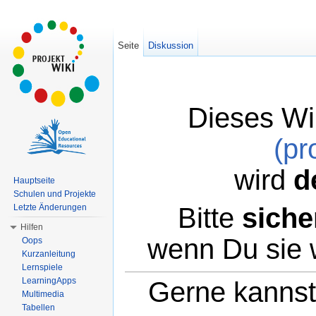
Seite
Diskussion
Dieses Wi
(pr
wird
d
Hauptseite
Schulen und Projekte
Bitte
siche
Letzte Änderungen
Hilfen
wenn Du sie 
Oops
Kurzanleitung
Lernspiele
LearningApps
Gerne kannst 
Multimedia
Tabellen