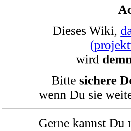
Ac
Dieses Wiki,
d
(projek
wird
demn
Bitte
sichere D
wenn Du sie weit
Gerne kannst Du n