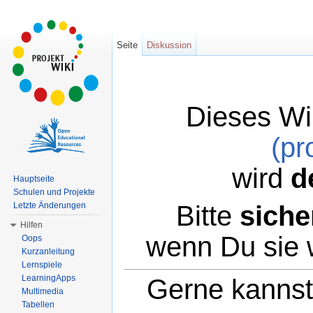
Seite
Diskussion
Dieses Wi
(pr
wird
d
Hauptseite
Schulen und Projekte
Bitte
siche
Letzte Änderungen
Hilfen
wenn Du sie 
Oops
Kurzanleitung
Lernspiele
LearningApps
Gerne kannst 
Multimedia
Tabellen