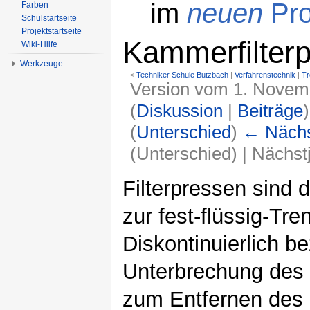
im
neuen
Pro
Farben
Schulstartseite
Projektstartseite
Kammerfilter
Wiki-Hilfe
Werkzeuge
<
Techniker Schule Butzbach
‎ |
Verfahrenstechnik
‎ |
Tr
Version vom 1. Novem
(
Diskussion
|
Beiträge
)
(
Unterschied
)
← Nächst
(Unterschied) | Nächs
Wechseln zu:
Navigation
,
Suche
Filterpressen sind d
zur fest-flüssig-T
Diskontinuierlich b
Unterbrechung des 
zum Entfernen des 