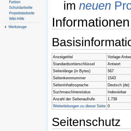
im
neuen
Pro
Farben
Schulstartseite
Projektstartseite
Informationen
Wiki-Hilfe
Werkzeuge
Wechseln zu:
Navigation
,
Suche
Basisinformat
Anzeigetitel
Vorlage:Antwo
Standardsortierschlüssel
Antwort
Seitenlänge (in Bytes)
567
Seitenkennnummer
1543
Seiteninhaltssprache
Deutsch (de)
Suchmaschinenstatus
Indexierbar
Anzahl der Seitenaufrufe
1.739
Weiterleitungen zu dieser Seite
0
Seitenschutz