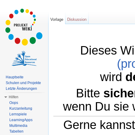
Vorlage
Diskussion
Dieses Wi
(pr
wird
d
Hauptseite
Schulen und Projekte
Bitte
siche
Letzte Änderungen
Hilfen
wenn Du sie 
Oops
Kurzanleitung
Lernspiele
LearningApps
Gerne kannst 
Multimedia
Tabellen