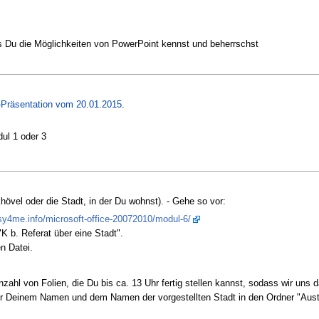
ass Du die Möglichkeiten von PowerPoint kennst und beherrschst
-Präsentation vom 20.01.2015
.
ul 1 oder 3
khövel oder die Stadt, in der Du wohnst). - Gehe so vor:
sy4me.info/microsoft-office-20072010/modul-6/
K b. Referat über eine Stadt".
n Datei.
nzahl von Folien, die Du bis ca. 13 Uhr fertig stellen kannst, sodass wir un
er Deinem Namen und dem Namen der vorgestellten Stadt in den Ordner "Aus