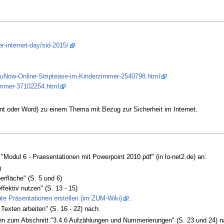
er-internet-day/sid-2015/
ouNow-Online-Striptease-im-Kinderzimmer-2540798.html
zimmer-37102254.html
int oder Word) zu einem Thema mit Bezug zur Sicherheit im Internet.
 "Modul 6 - Praesentationen mit Powerpoint 2010.pdf" (in lo-net2.de) an:
)
erfläche" (S. 5 und 6)
ffektiv nutzen" (S. 13 - 15)
te Präsentationen erstellen (im ZUM-Wiki)
.
exten arbeiten" (S. 16 - 22) nach.
gen zum Abschnitt "3.4.6 Aufzählungen und Nummerierungen" (S. 23 und 24) n