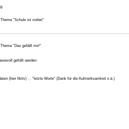
ng
 Thema "Schule ist vorbei"
 Thema "Das gefällt mir!"
sievoll gefüllt werden
en (hier fiktiv) ... "letzte Worte" (Dank für die Aufmerksamkeit o.ä.)