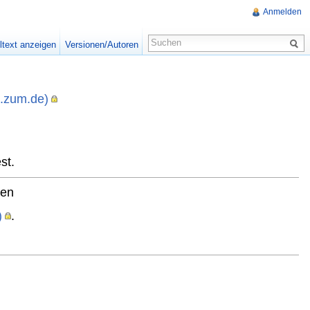
Anmelden
ltext anzeigen
Versionen/Autoren
i.zum.de)
,
st.
ten
)
.