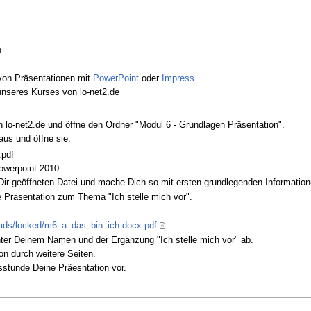
n
 von Präsentationen mit
PowerPoint
oder
Impress
 unseres Kurses von lo-net2.de
 lo-net2.de und öffne den Ordner "Modul 6 - Grundlagen Präsentation".
aus und öffne sie:
.pdf
owerpoint 2010
 Dir geöffneten Datei und mache Dich so mit ersten grundlegenden Information
e Präsentation zum Thema "Ich stelle mich vor".
ads/locked/m6_a_das_bin_ich.docx.pdf
ter Deinem Namen und der Ergänzung "Ich stelle mich vor" ab.
on durch weitere Seiten.
sstunde Deine Präesntation vor.