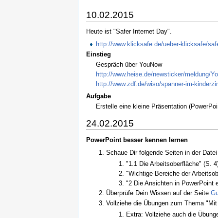
10.02.2015
Heute ist "Safer Internet Day".
http://www.klicksafe.de/ueber-klicksafe/saf
Einstieg
Gespräch über YouNow
http://www.heise.de/newsticker/meldung/Y
http://www.zdf.de/wiso/spanner-im-kinder
Aufgabe
Erstelle eine kleine Präsentation (PowerPo
24.02.2015
PowerPoint besser kennen lernen
Schaue Dir folgende Seiten in der Datei
"1.1 Die Arbeitsoberfläche" (S. 4
"Wichtige Bereiche der Arbeitsob
"2 Die Ansichten in PowerPoint e
Überprüfe Dein Wissen auf der Seite
Gu
Vollziehe die Übungen zum Thema "Mit T
Extra: Vollziehe auch die Übun