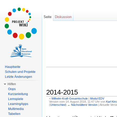
Seite
Diskussion
Hauptseite
Schulen und Projekte
Letzte Änderungen
Hilfen
Oops
2014-2015
Kurzanleitung
<
Wilhelm-Kraft-Gesamtschule
‎ |
Modul EDV
Lernspiele
Version vom 14. August 2018, 11:47 Uhr von
Karl Kirs
LearningApps
(
Unterschied
)
← Nächstältere Version
| Aktuelle Vers
Wechseln zu:
Navigation
,
Suche
Multimedia
Tabellen