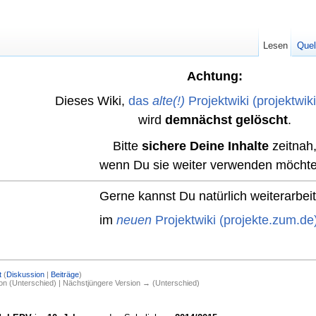
Lesen
Quel
Achtung:
Dieses Wiki,
das
alte(!)
Projektwiki (projektwik
wird
demnächst gelöscht
.
Bitte
sichere Deine Inhalte
zeitnah
wenn Du sie weiter verwenden möchte
Gerne kannst Du natürlich weiterarbei
im
neuen
Projektwiki (projekte.zum.de
t
(
Diskussion
|
Beiträge
)
ion (Unterschied) | Nächstjüngere Version → (Unterschied)