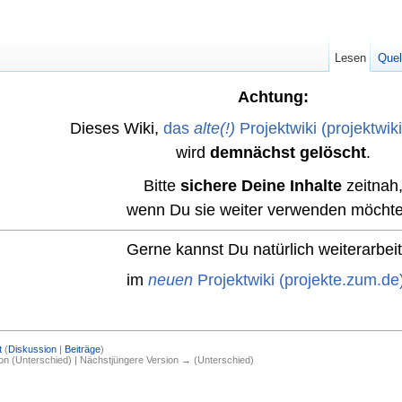
Lesen
Quel
Achtung:
Dieses Wiki,
das
alte(!)
Projektwiki (projektwik
wird
demnächst gelöscht
.
Bitte
sichere Deine Inhalte
zeitnah
wenn Du sie weiter verwenden möchte
Gerne kannst Du natürlich weiterarbei
im
neuen
Projektwiki (projekte.zum.de
t
(
Diskussion
|
Beiträge
)
ion (Unterschied) | Nächstjüngere Version → (Unterschied)