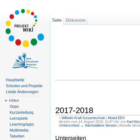
Seite
Diskussion
Hauptseite
Schulen und Projekte
Letzte Änderungen
Hilfen
Oops
2017-2018
Kurzanleitung
<
Wilhelm-Kraft-Gesamtschule
‎ |
Modul EDV
Lernspiele
Version vom 14. August 2018, 11:47 Uhr von
Karl Kirs
LearningApps
(
Unterschied
)
← Nächstältere Version
| Aktuelle Vers
Wechseln zu:
Navigation
,
Suche
Multimedia
Tabellen
Unterseiten