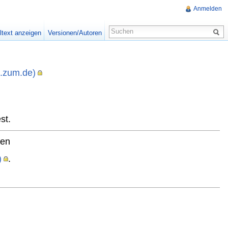
Anmelden
ltext anzeigen
Versionen/Autoren
i.zum.de)
,
st.
ten
)
.