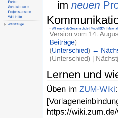
im
neuen
Pro
Farben
Schulstartseite
Projektstartseite
Kommunikatio
Wiki-Hilfe
Werkzeuge
<
Wilhelm-Kraft-Gesamtschule
‎ |
Modul EDV
‎ |
Material
Version vom 14. Augus
Beiträge
)
(
Unterschied
)
← Nächst
(Unterschied) | Nächs
Wechseln zu:
Navigation
,
Suche
Lernen und wi
Üben im
ZUM-Wiki
:
[Vorlageneinbindung
https://wiki.zum.de