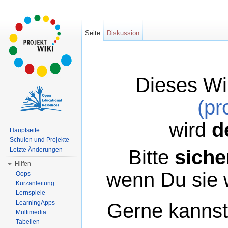
Seite
Diskussion
Dieses Wi
(pr
wird
d
Hauptseite
Schulen und Projekte
Bitte
siche
Letzte Änderungen
Hilfen
wenn Du sie 
Oops
Kurzanleitung
Lernspiele
LearningApps
Gerne kannst 
Multimedia
Tabellen