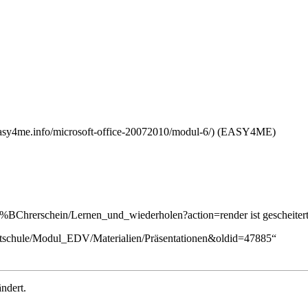
(EASY4ME)
%BChrerschein/Lernen_und_wiederholen?action=render ist gescheitert
amtschule/Modul_EDV/Materialien/Präsentationen&oldid=47885
“
ndert.