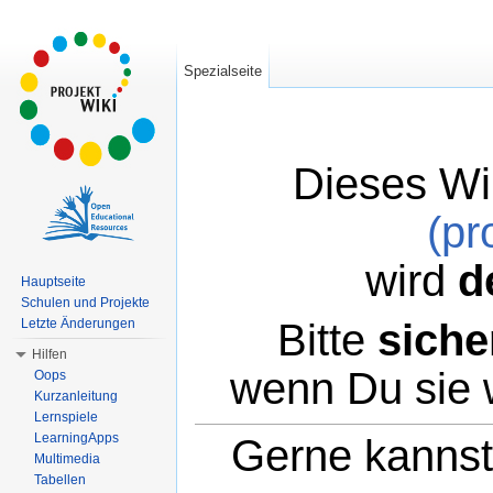
Spezialseite
Dieses Wi
(pr
wird
d
Hauptseite
Schulen und Projekte
Bitte
siche
Letzte Änderungen
Hilfen
wenn Du sie 
Oops
Kurzanleitung
Lernspiele
LearningApps
Gerne kannst 
Multimedia
Tabellen