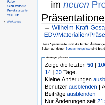
im
neuen
Pro
Farben
Schulstartseite
Projektstartseite
Präsentationen
Wiki-Hilfe
Werkzeuge
←
Wilhelm-Kraft-Ges
EDV/Materialien/Präse
Wechseln zu:
Navigation
,
Suche
Diese Spezialseite listet die letzten Änderunge
Seiten auf deiner
Beobachtungsliste
sind
fett
d
Anzeigeoptionen
Zeige die letzten
50
|
10
14
|
30
Tage.
Kleine Änderungen
ausb
Benutzer
ausblenden
| 
Beiträge
ausblenden
Nur Änderungen seit
21: