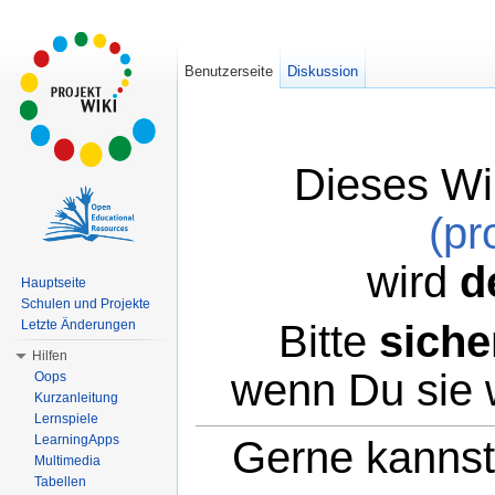
Benutzerseite
Diskussion
Dieses Wi
(pr
wird
d
Hauptseite
Schulen und Projekte
Bitte
siche
Letzte Änderungen
Hilfen
wenn Du sie 
Oops
Kurzanleitung
Lernspiele
LearningApps
Gerne kannst 
Multimedia
Tabellen