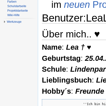
im
neuen
Pro
Farben
Schulstartseite
Projektstartseite
Benutzer:Lea
Wiki-Hilfe
Werkzeuge
Wechseln zu:
Navigation
,
Suche
Über mich.. ♥
Name
:
Lea
†
♥
Geburtstag
:
25.04.
Schule
:
Lindenpar
Lieblingsbuch
:
Lie
Hobby´s
:
Freunde t
                    ''Ich bin hi