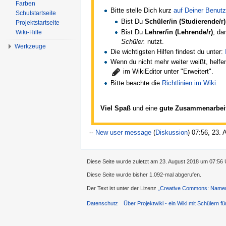
Farben
Bitte stelle Dich kurz
auf Deiner Benutz
Schulstartseite
Bist Du
Schüler/in (Studierende/r)
Projektstartseite
Bist Du
Lehrer/in (Lehrende/r)
, da
Wiki-Hilfe
Schüler.
nutzt.
Werkzeuge
Die wichtigsten Hilfen findest du unter:
Wenn du nicht mehr weiter weißt, helfen
im WikiEditor unter "Erweitert".
Bitte beachte die
Richtlinien im Wiki
.
Viel Spaß
und eine
gute Zusammenarbei
--
New user message
(
Diskussion
) 07:56, 23.
Diese Seite wurde zuletzt am 23. August 2018 um 07:56 
Diese Seite wurde bisher 1.092-mal abgerufen.
Der Text ist unter der Lizenz
„Creative Commons: Namens
Datenschutz
Über Projektwiki - ein Wiki mit Schülern fü