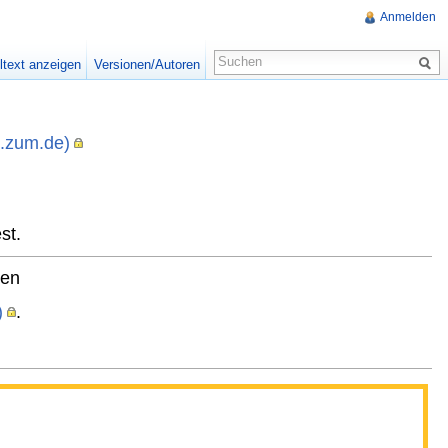
Anmelden
ltext anzeigen
Versionen/Autoren
i.zum.de)
,
st.
ten
)
.