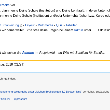
erseite
vor.
, dann nenne Deine Schule (Institution) und Deine Lehrkraft, in deren Unterri
nn nenne Deine Schule (Institution) und/oder Unterrichtsfächer bzw. Kurse od
Kurzanleitung
-
Layout
-
Multimedia
-
Quiz
-
Tabellen
 wir gerne weiter. Bitte stell deine Fragen bei einem
Admin
unter
Diskussi
t
wünschen die
Admins
im
Projektwiki - ein Wiki mit Schülern für Schüler.
 Aug. 2018 (CEST)
Uhr geändert.
nennung-Weitergabe unter gleichen Bedingungen 3.0 Deutschland"
verfügbar; zusätzlich
r Schüler.
Impressum