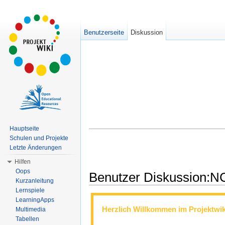
Benutzerseite
Diskussion
Hauptseite
Schulen und Projekte
Letzte Änderungen
Hilfen
Oops
Benutzer Diskussion:
Kurzanleitung
Wechseln zu:
Navigation
,
Suche
Lernspiele
LearningApps
Herzlich Willkommen im Projektwiki 
Multimedia
Tabellen