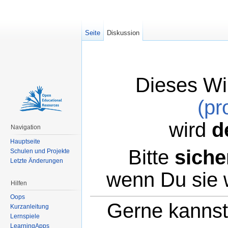
Seite
Diskussion
Dieses Wi
(pr
wird
d
Navigation
Hauptseite
Bitte
siche
Schulen und Projekte
Letzte Änderungen
wenn Du sie 
Hilfen
Oops
Gerne kannst 
Kurzanleitung
Lernspiele
LearningApps