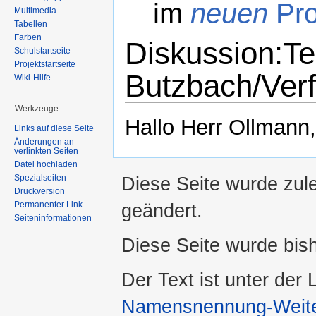
im
neuen
Pro
Multimedia
Tabellen
Farben
Diskussion:Te
Schulstartseite
Projektstartseite
Butzbach/Verf
Wiki-Hilfe
Wechseln zu:
Navigation
,
Suche
Werkzeuge
Hallo Herr Ollmann
Links auf diese Seite
Änderungen an
verlinkten Seiten
Datei hochladen
Spezialseiten
Diese Seite wurde zul
Druckversion
Permanenter Link
geändert.
Seiteninformationen
Diese Seite wurde bis
Der Text ist unter der
Namensnennung-Weiter