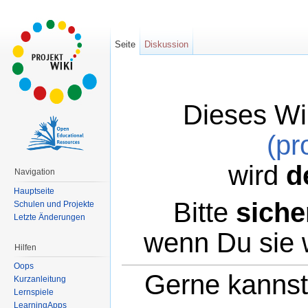
Seite
Diskussion
Dieses Wi
(pr
wird
d
Navigation
Hauptseite
Bitte
siche
Schulen und Projekte
Letzte Änderungen
wenn Du sie 
Hilfen
Oops
Gerne kannst 
Kurzanleitung
Lernspiele
LearningApps