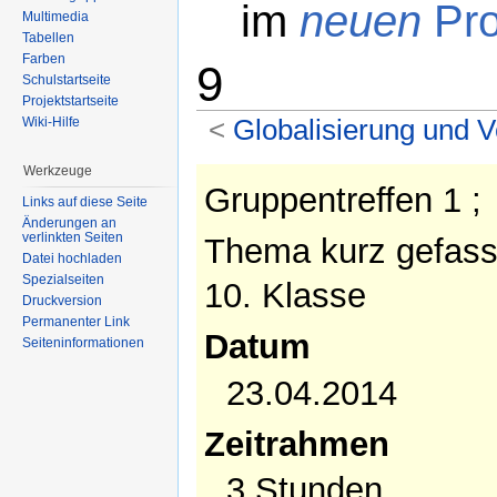
im
neuen
Pro
Multimedia
Tabellen
Farben
9
Schulstartseite
Projektstartseite
<
Globalisierung und 
Wiki-Hilfe
Wechseln zu:
Navigation
,
Suche
Werkzeuge
Gruppentreffen 1 ;
Links auf diese Seite
Änderungen an
verlinkten Seiten
Thema kurz gefass
Datei hochladen
Spezialseiten
10. Klasse
Druckversion
Permanenter Link
Datum
Seiteninformationen
23.04.2014
Zeitrahmen
3 Stunden