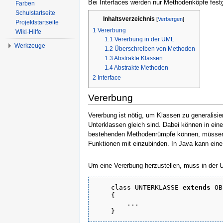
Bei Interfaces werden nur Methodenköpfe fes
Farben
Schulstartseite
Inhaltsverzeichnis
[
Verbergen
]
Projektstartseite
1
Vererbung
Wiki-Hilfe
1.1
Vererbung in der UML
Werkzeuge
1.2
Überschreiben von Methoden
1.3
Abstrakte Klassen
1.4
Abstrakte Methoden
2
Interface
Vererbung
Vererbung ist nötig, um Klassen zu generalisie
Unterklassen gleich sind. Dabei können in ein
bestehenden Methodenrümpfe können, müssen ab
Funktionen mit einzubinden. In Java kann ein
Um eine Vererbung herzustellen, muss in der 
class UNTERKLASSE 
extends
 OB
    {

        ...

    }