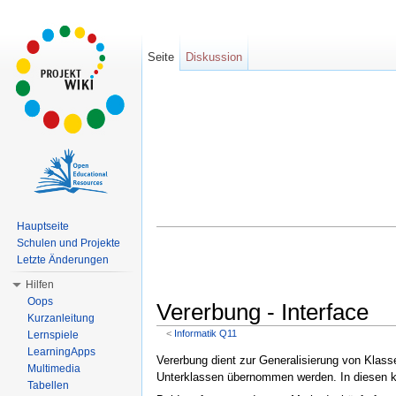
Seite
Diskussion
Hauptseite
Schulen und Projekte
Letzte Änderungen
Hilfen
Oops
Vererbung - Interface
Kurzanleitung
<
Informatik Q11
Lernspiele
Wechseln zu:
Navigation
,
Suche
LearningApps
Vererbung dient zur Generalisierung von Klass
Multimedia
Unterklassen übernommen werden. In diesen k
Tabellen