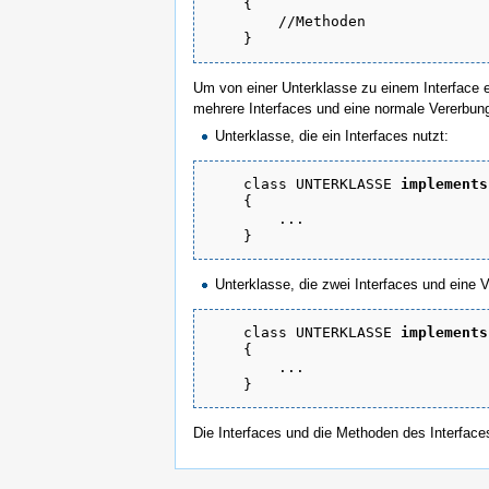
    {

        //Methoden

    } 
Um von einer Unterklasse zu einem Interface 
mehrere Interfaces und eine normale Vererbun
Unterklasse, die ein Interfaces nutzt:
class UNTERKLASSE 
implements
    {

        ...

    }
Unterklasse, die zwei Interfaces und eine 
class UNTERKLASSE 
implements
    {

        ...

    }
Die Interfaces und die Methoden des Interfaces