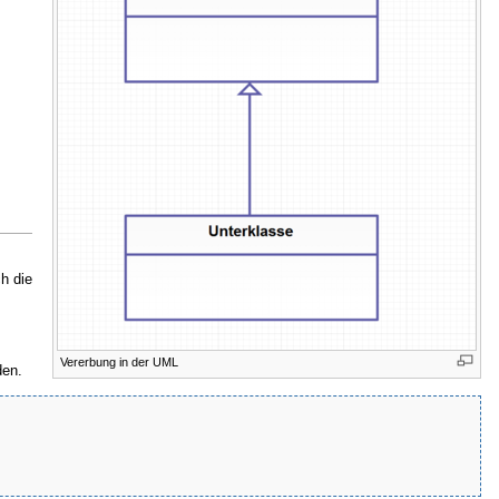
h die
Vererbung in der UML
den.