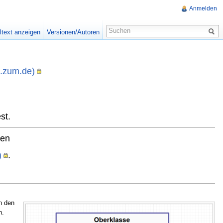
Anmelden
ltext anzeigen
Versionen/Autoren
i.zum.de)
,
st.
ten
)
.
n den
n.