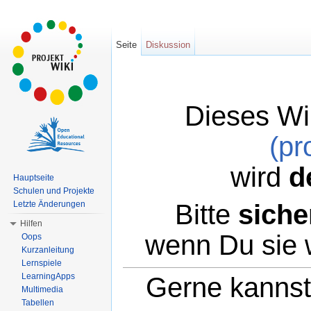
Seite
Diskussion
Dieses Wi
(pr
wird
d
Hauptseite
Schulen und Projekte
Bitte
siche
Letzte Änderungen
Hilfen
wenn Du sie 
Oops
Kurzanleitung
Lernspiele
LearningApps
Gerne kannst 
Multimedia
Tabellen