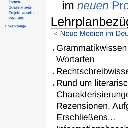
im
neuen
Pro
Farben
Schulstartseite
Projektstartseite
Lehrplanbezü
Wiki-Hilfe
Werkzeuge
<
Neue Medien im Deut
Wechseln zu:
Navigation
,
Suche
Grammatikwissen,
Wortarten
Rechtschreibwiss
Rund um literaris
Charakterisierung
Rezensionen, Auf
Erschließens...