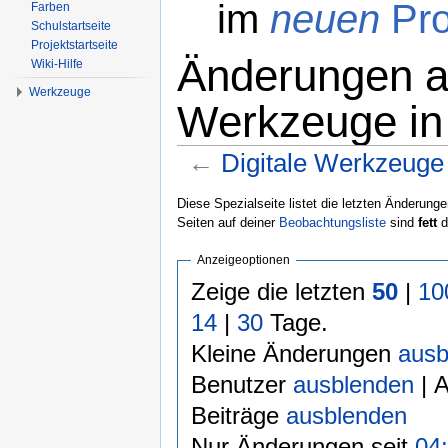
im
neuen
Pro
Farben
Schulstartseite
Projektstartseite
Änderungen an
Wiki-Hilfe
Werkzeuge
Werkzeuge in 
←
Digitale Werkzeuge 
Wechseln zu:
Navigation
,
Suche
Diese Spezialseite listet die letzten Änderunge
Seiten auf deiner
Beobachtungsliste
sind
fett
d
Anzeigeoptionen
Zeige die letzten
50
|
10
14
|
30
Tage.
Kleine Änderungen
ausb
Benutzer
ausblenden
| 
Beiträge
ausblenden
Nur Änderungen seit
04: