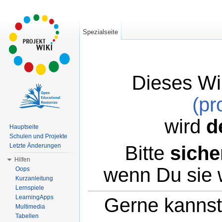
Spezialseite
Dieses Wi
(pr
wird
d
Hauptseite
Schulen und Projekte
Bitte
siche
Letzte Änderungen
Hilfen
wenn Du sie 
Oops
Kurzanleitung
Lernspiele
LearningApps
Gerne kannst 
Multimedia
Tabellen