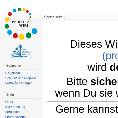
Spezialseite
Dieses Wi
(pr
wird
d
Navigation
Hauptseite
Bitte
siche
Schulen und Projekte
Letzte Änderungen
wenn Du sie 
Hilfen
Oops
Gerne kannst 
Kurzanleitung
Lernspiele
LearningApps