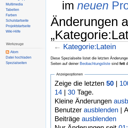
im
neuen
Pro
Multimedia
Tabellen
Farben
Änderungen an
Schulstartseite
Projektstartseite
„Kategorie:Lat
Wiki-Hilfe
Werkzeuge
←
Kategorie:Latein
Atom
Wechseln zu:
Navigation
,
Suche
Datei hochladen
Diese Spezialseite listet die letzten Änderunge
Spezialseiten
Seiten auf deiner
Beobachtungsliste
sind
fett
d
Anzeigeoptionen
Zeige die letzten
50
|
10
14
|
30
Tage.
Kleine Änderungen
ausb
Benutzer
ausblenden
| 
Beiträge
ausblenden
Nur Änderungen seit
01: