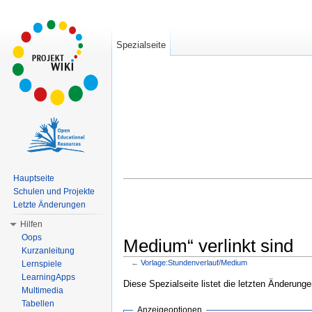
Spezialseite
Hauptseite
Schulen und Projekte
Letzte Änderungen
Hilfen
Oops
Medium“ verlinkt sind
Kurzanleitung
←
Vorlage:Stundenverlauf/Medium
Lernspiele
Wechseln zu:
Navigation
,
Suche
LearningApps
Diese Spezialseite listet die letzten Änderunge
Multimedia
Tabellen
Anzeigeoptionen