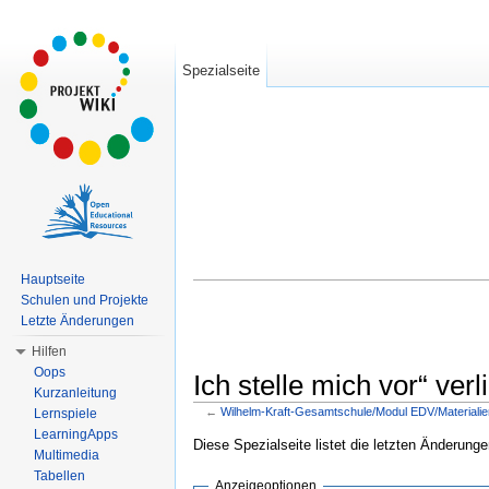
Spezialseite
Hauptseite
Schulen und Projekte
Letzte Änderungen
Hilfen
Oops
Ich stelle mich vor“ verl
Kurzanleitung
←
Wilhelm-Kraft-Gesamtschule/Modul EDV/Materialien
Lernspiele
Wechseln zu:
Navigation
,
Suche
LearningApps
Diese Spezialseite listet die letzten Änderunge
Multimedia
Tabellen
Anzeigeoptionen