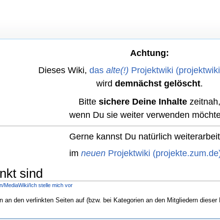
Achtung:
Dieses Wiki,
das
alte(!)
Projektwiki (projektwik
wird
demnächst gelöscht
.
Bitte
sichere Deine Inhalte
zeitnah
wenn Du sie weiter verwenden möchte
Gerne kannst Du natürlich weiterarbei
im
neuen
Projektwiki (projekte.zum.de
inkt sind
/MediaWiki/Ich stelle mich vor
n an den verlinkten Seiten auf (bzw. bei Kategorien an den Mitgliedern dieser