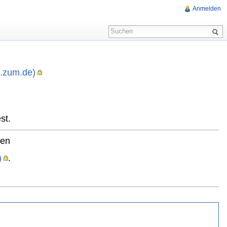
Anmelden
i.zum.de)
,
st.
ten
)
.