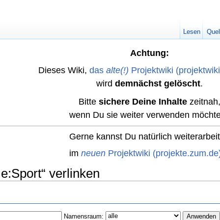
Lesen
Quel
Achtung:
Dieses Wiki,
das
alte(!)
Projektwiki (projektwik
wird
demnächst gelöscht
.
Bitte
sichere Deine Inhalte
zeitnah
wenn Du sie weiter verwenden möchte
Gerne kannst Du natürlich weiterarbei
im
neuen
Projektwiki (projekte.zum.de
ie:Sport“ verlinken
Namensraum: