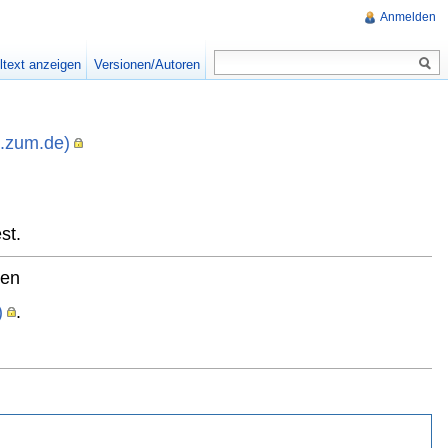
Anmelden
ltext anzeigen
Versionen/Autoren
i.zum.de)
,
st.
ten
)
.