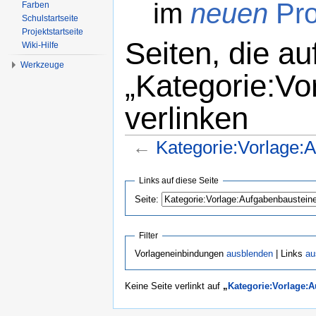
im
neuen
Pro
Farben
Schulstartseite
Projektstartseite
Seiten, die au
Wiki-Hilfe
Werkzeuge
„Kategorie:Vo
verlinken
←
Kategorie:Vorlage:
Wechseln zu:
Navigation
,
Suche
Links auf diese Seite
Seite:
Filter
Vorlageneinbindungen
ausblenden
| Links
au
Keine Seite verlinkt auf
„
Kategorie:Vorlage: