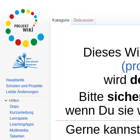
Kategorie
Diskussion
Dieses Wi
(pr
wird
d
Hauptseite
Schulen und Projekte
Bitte
siche
Letzte Änderungen
Hilfen
wenn Du sie 
Oops
Kurzanleitung
Lernspiele
LearningApps
Gerne kannst 
Multimedia
Tabellen