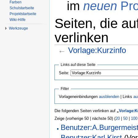
im
neuen
Pro
Farben
Schulstartseite
Projektstartseite
Seiten, die au
Wiki-Hilfe
Werkzeuge
verlinken
←
Vorlage:Kurzinfo
Wechseln zu:
Navigation
,
Suche
Links auf diese Seite
Seite:
Filter
Vorlageneinbindungen
ausblenden
| Links
au
Die folgenden Seiten verlinken auf
„
Vorlage:K
Zeige (vorherige 50 | nächste 50) (
20
|
50
|
100
Benutzer:A.Burgermeis
Benutzer:Karl Kirst
(Vor