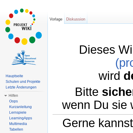
Vorlage
Diskussion
Dieses Wi
(pr
wird
d
Hauptseite
Schulen und Projekte
Bitte
siche
Letzte Änderungen
Hilfen
wenn Du sie 
Oops
Kurzanleitung
Lernspiele
LearningApps
Gerne kannst 
Multimedia
Tabellen