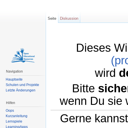
Seite
Diskussion
Dieses Wi
(pr
wird
d
Navigation
Hauptseite
Bitte
siche
Schulen und Projekte
Letzte Änderungen
wenn Du sie 
Hilfen
Oops
Gerne kannst 
Kurzanleitung
Lernspiele
LearningApps