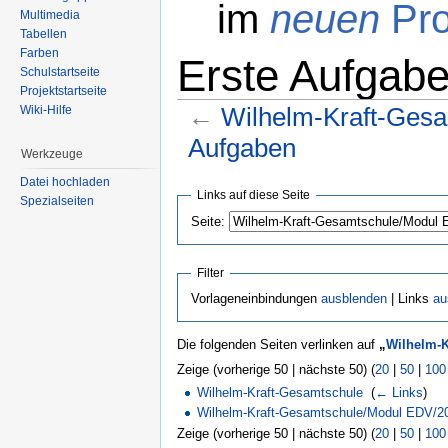
im
neuen
Pro
Multimedia
Tabellen
Farben
Erste Aufgabe
Schulstartseite
Projektstartseite
←
Wilhelm-Kraft-Ges
Wiki-Hilfe
Aufgaben
Werkzeuge
Wechseln zu:
Navigation
,
Suche
Datei hochladen
Links auf diese Seite
Spezialseiten
Seite:
Filter
Vorlageneinbindungen
ausblenden
| Links
au
Die folgenden Seiten verlinken auf
„
Wilhelm-K
Zeige (vorherige 50 | nächste 50) (
20
|
50
|
100
Wilhelm-Kraft-Gesamtschule
‎
(
← Links
)
Wilhelm-Kraft-Gesamtschule/Modul EDV/2
Zeige (vorherige 50 | nächste 50) (
20
|
50
|
100