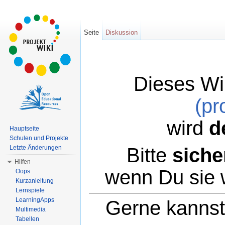
Seite
Diskussion
Dieses Wi
(pr
wird
d
Hauptseite
Schulen und Projekte
Bitte
siche
Letzte Änderungen
Hilfen
wenn Du sie 
Oops
Kurzanleitung
Lernspiele
LearningApps
Gerne kannst 
Multimedia
Tabellen