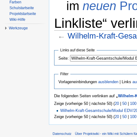
im
neuen
Pro
Farben
Schulstartseite
Projektstartseite
Linkliste“ verl
Wiki-Hilfe
Werkzeuge
←
Wilhelm-Kraft-Gesa
Wechseln zu:
Navigation
,
Suche
Links auf diese Seite
Seite:
Filter
Vorlageneinbindungen
ausblenden
| Links
au
Die folgenden Seiten verlinken auf
„
Wilhelm-K
Zeige (vorherige 50 | nächste 50) (
20
|
50
|
100
Wilhelm-Kraft-Gesamtschule/Modul EDV/2
Zeige (vorherige 50 | nächste 50) (
20
|
50
|
100
Datenschutz
Über Projektwiki - ein Wiki mit Schülern fü