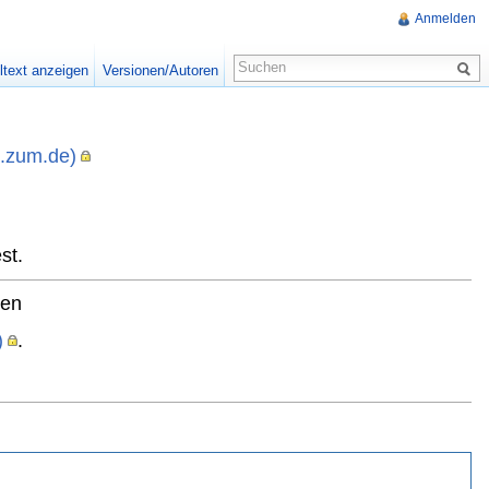
Anmelden
ltext anzeigen
Versionen/Autoren
i.zum.de)
,
st.
ten
)
.