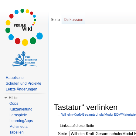
Seite
Diskussion
Hauptseite
Schulen und Projekte
Letzte Änderungen
Hilfen
Oops
Tastatur“ verlinken
Kurzanleitung
←
Wilhelm-Kraft-Gesamtschule/Modul EDV/Materialien
Lernspiele
Wechseln zu:
Navigation
,
Suche
LearningApps
Links auf diese Seite
Multimedia
Tabellen
Seite: