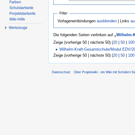
Farben
Schulstartseite
Filter
Projektstartseite
Wiki-Hilfe
Vorlageneinbindungen
ausblenden
| Links
au
Werkzeuge
Die folgenden Seiten verlinken auf
„
Wilhelm-K
Zeige (vorherige 50 | nächste 50) (
20
|
50
|
100
Wilhelm-Kraft-Gesamtschule/Modul EDV/2
Zeige (vorherige 50 | nächste 50) (
20
|
50
|
100
Datenschutz
Über Projektwiki - ein Wiki mit Schülern fü