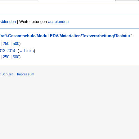
sblenden
| Weiterleitungen
ausblenden
raft-Gesamtschule/Modul EDV/Materialien/Textverarbeitung/Tastatur
“
:
|
250
|
500
)
013-2014
‎
(
← Links
)
|
250
|
500
)
r Schüler.
Impressum