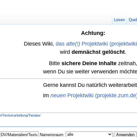
Lesen
Quel
Achtung:
Dieses Wiki,
das
alte(!)
Projektwiki (projektwik
wird
demnächst gelöscht
.
Bitte
sichere Deine Inhalte
zeitnah
wenn Du sie weiter verwenden möchte
Gerne kannst Du natürlich weiterarbei
im
neuen
Projektwiki (projekte.zum.de
/Textverarbeitung/Tastatur
Namensraum: