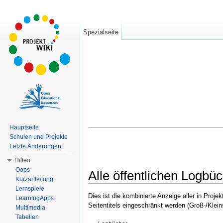
Spezialseite
Hauptseite
Schulen und Projekte
Letzte Änderungen
Hilfen
Oops
Alle öffentlichen Logbü
Kurzanleitung
Wechseln zu:
Navigation
,
Suche
Lernspiele
Dies ist die kombinierte Anzeige aller in Proj
LearningApps
Seitentitels eingeschränkt werden (Groß-/Klei
Multimedia
Tabellen