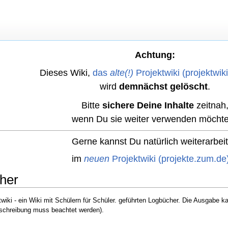
Achtung:
Dieses Wiki,
das
alte(!)
Projektwiki (projektwik
wird
demnächst gelöscht
.
Bitte
sichere Deine Inhalte
zeitnah
wenn Du sie weiter verwenden möchte
Gerne kannst Du natürlich weiterarbei
im
neuen
Projektwiki (projekte.zum.de
cher
ektwiki - ein Wiki mit Schülern für Schüler. geführten Logbücher. Die Ausgab
nschreibung muss beachtet werden).