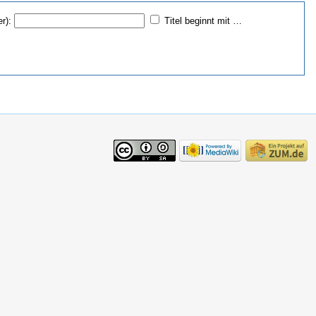
r):
Titel beginnt mit …