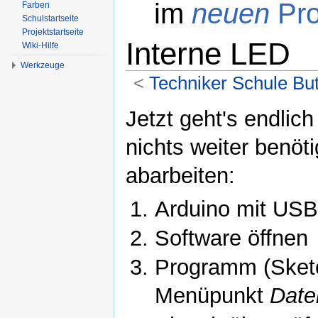
im
neuen
Pro
Farben
Schulstartseite
Projektstartseite
Interne LED
Wiki-Hilfe
Werkzeuge
<
Techniker Schule Bu
Wechseln zu:
Navigation
,
Suche
Jetzt geht's endlic
nichts weiter benöti
abarbeiten:
Arduino mit USB
Software öffnen
Programm (Sketc
Menüpunkt
Date