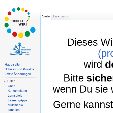
Seite
Diskussion
Dieses Wi
(pr
wird
d
Hauptseite
Schulen und Projekte
Bitte
siche
Letzte Änderungen
Hilfen
wenn Du sie 
Oops
Kurzanleitung
Lernspiele
LearningApps
Gerne kannst 
Multimedia
Tabellen