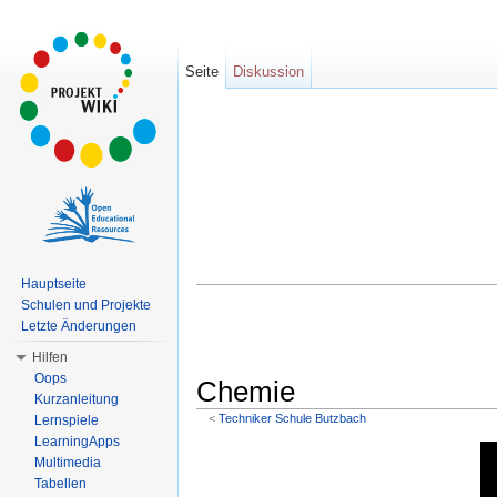
Seite
Diskussion
Hauptseite
Schulen und Projekte
Letzte Änderungen
Hilfen
Oops
Chemie
Kurzanleitung
<
Techniker Schule Butzbach
Lernspiele
Wechseln zu:
Navigation
,
Suche
LearningApps
Multimedia
Tabellen