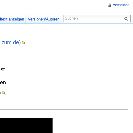
Anmelden
ltext anzeigen
Versionen/Autoren
i.zum.de)
,
st.
ten
)
.