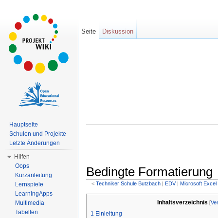
Seite
Diskussion
Hauptseite
Schulen und Projekte
Letzte Änderungen
Hilfen
Oops
Bedingte Formatierung
Kurzanleitung
<
Techniker Schule Butzbach
‎ |
EDV
‎ |
Microsoft Excel
Lernspiele
Wechseln zu:
Navigation
,
Suche
LearningApps
Inhaltsverzeichnis
Multimedia
[
Ve
Tabellen
1
Einleitung