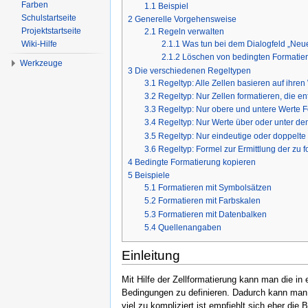
Farben
1.1
Beispiel
Schulstartseite
2
Generelle Vorgehensweise
Projektstartseite
2.1
Regeln verwalten
Wiki-Hilfe
2.1.1
Was tun bei dem Dialogfeld „Neu
2.1.2
Löschen von bedingten Formatie
Werkzeuge
3
Die verschiedenen Regeltypen
3.1
Regeltyp: Alle Zellen basieren auf ihren
3.2
Regeltyp: Nur Zellen formatieren, die en
3.3
Regeltyp: Nur obere und untere Werte 
3.4
Regeltyp: Nur Werte über oder unter de
3.5
Regeltyp: Nur eindeutige oder doppelte
3.6
Regeltyp: Formel zur Ermittlung der zu
4
Bedingte Formatierung kopieren
5
Beispiele
5.1
Formatieren mit Symbolsätzen
5.2
Formatieren mit Farbskalen
5.3
Formatieren mit Datenbalken
5.4
Quellenangaben
Einleitung
Mit Hilfe der Zellformatierung kann man die in 
Bedingungen zu definieren. Dadurch kann man Z
viel zu kompliziert ist empfiehlt sich eher die