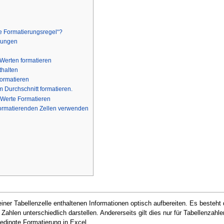
e Formatierungsregel“?
rungen
 Werten formatieren
thalten
Formatieren
m Durchschnitt formatieren.
 Werte Formatieren
 formatierenden Zellen verwenden
einer Tabellenzelle enthaltenen Informationen optisch aufbereiten. Es besteht
ahlen unterschiedlich darstellen. Andererseits gilt dies nur für Tabellenza
 Bedingte Formatierung in Excel.