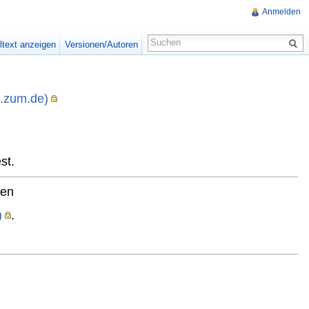
Anmelden
ltext anzeigen
Versionen/Autoren
i.zum.de)
,
st.
ten
)
.