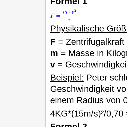
Formel 1
Physikalische Grö
F
= Zentrifugalkraft
m
= Masse in Kilo
v
= Geschwindigkeit
Beispiel:
Peter schl
Geschwindigkeit vo
einem Radius von 0,
4KG*(15m/s)²/0,70 
Formel 2