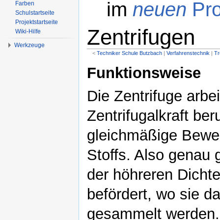
im
neuen
Pro
Farben
Schulstartseite
Projektstartseite
Zentrifugen
Wiki-Hilfe
Werkzeuge
<
Techniker Schule Butzbach
‎ |
Verfahrenstechnik
‎ |
Tr
Wechseln zu:
Navigation
,
Suche
Funktionsweise
Die Zentrifuge arbe
Zentrifugalkraft be
gleichmäßige Beweg
Stoffs. Also genau 
der höhreren Dicht
befördert, wo sie 
gesammelt werden. 