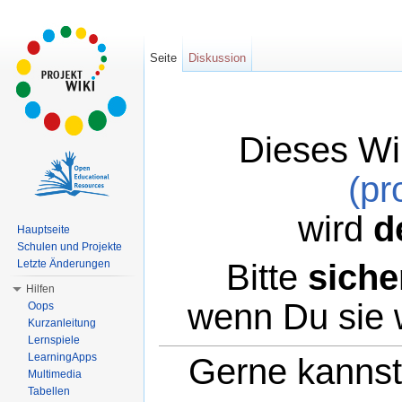
Seite
Diskussion
Dieses Wi
(pr
wird
d
Hauptseite
Schulen und Projekte
Bitte
siche
Letzte Änderungen
Hilfen
wenn Du sie 
Oops
Kurzanleitung
Lernspiele
LearningApps
Gerne kannst 
Multimedia
Tabellen