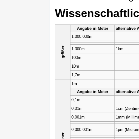
Wissenschaftli
Angabe in Meter
alternative
1.000.000m
größer
1.000m
1km
100m
10m
1,7m
1m
Angabe in Meter
alternative
0,1m
0,01m
1cm (Zentime
0,001m
1mm (Millime
0,000.001m
1μm (Microm
kleiner