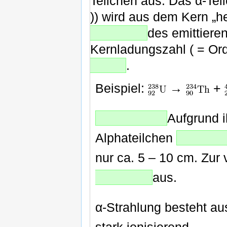
Teilchen aus. Das α-Tei
)) wird aus dem Kern „
des emittiere
Kernladungszahl ( = Ord
.
Beispiel:
→
+
Aufgrund i
Alphateilchen
nur ca. 5 – 10 cm. Zur
aus.
α-Strahlung besteht aus