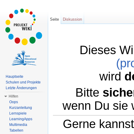
Seite
Diskussion
Dieses Wi
(pr
wird
d
Hauptseite
Schulen und Projekte
Bitte
siche
Letzte Änderungen
Hilfen
wenn Du sie 
Oops
Kurzanleitung
Lernspiele
LearningApps
Gerne kannst 
Multimedia
Tabellen