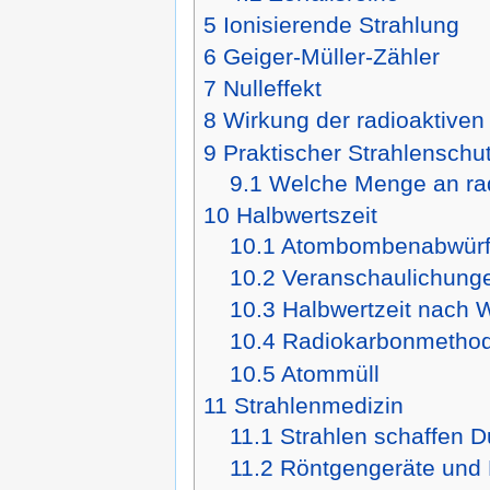
5
Ionisierende Strahlung
6
Geiger-Müller-Zähler
7
Nulleffekt
8
Wirkung der radioaktive
9
Praktischer Strahlenschu
9.1
Welche Menge an radi
10
Halbwertszeit
10.1
Atombombenabwürfe
10.2
Veranschaulichunge
10.3
Halbwertzeit nach 
10.4
Radiokarbonmetho
10.5
Atommüll
11
Strahlenmedizin
11.1
Strahlen schaffen D
11.2
Röntgengeräte und 