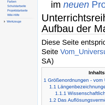
im
neuen
Pro
Farben
Schulstartseite
Projektstartseite
Unterrichtsrei
Wiki-Hilfe
Werkzeuge
Aufbau der Ma
Wechseln zu:
Navigation
,
Suche
Diese Seite entspri
Seite
Vom_Univer
SA)
Inhalt
1
Größenordnungen - vom 
1.1
Längenbezeichnungen
1.1.1
Wissenschaftlic
1.2
Das Auflösungsverm