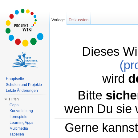
Vorlage
Diskussion
Dieses Wi
(pr
wird
d
Hauptseite
Schulen und Projekte
Bitte
siche
Letzte Änderungen
Hilfen
wenn Du sie 
Oops
Kurzanleitung
Lernspiele
LearningApps
Gerne kannst 
Multimedia
Tabellen