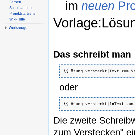
im
neuen
Pro
Farben
Schulstartseite
Projektstartseite
Vorlage:Lösun
Wiki-Hilfe
Werkzeuge
Wechseln zu:
Navigation
,
Suche
Das schreibt man
{{Lösung versteckt|Text zum V
oder
{{Lösung versteckt|1=Text zum
Die zweite Schreib
zum Verstecken" ein