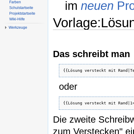
im
neuen
Pro
Farben
Schulstartseite
Projektstartseite
Vorlage:Lösun
Wiki-Hilfe
Werkzeuge
Wechseln zu:
Navigation
,
Suche
Das schreibt man
{{Lösung versteckt mit Rand|T
oder
{{Lösung versteckt mit Rand|1
Die zweite Schreib
zum Verstecken" ein