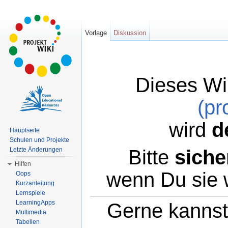
Vorlage
Diskussion
Dieses Wi
(pr
wird
d
Hauptseite
Schulen und Projekte
Bitte
siche
Letzte Änderungen
Hilfen
wenn Du sie 
Oops
Kurzanleitung
Lernspiele
LearningApps
Gerne kannst 
Multimedia
Tabellen