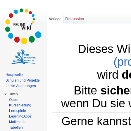
Vorlage
Diskussion
Dieses Wi
(pr
wird
d
Hauptseite
Schulen und Projekte
Bitte
siche
Letzte Änderungen
Hilfen
wenn Du sie 
Oops
Kurzanleitung
Lernspiele
LearningApps
Gerne kannst 
Multimedia
Tabellen