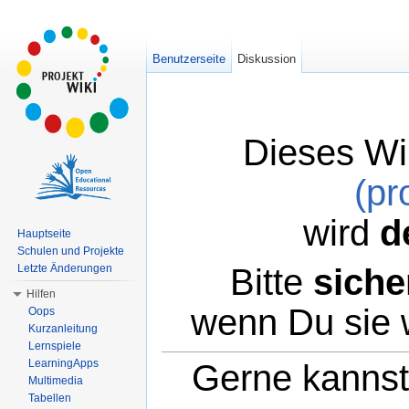
Benutzerseite
Diskussion
Dieses Wi
(pr
wird
d
Hauptseite
Schulen und Projekte
Bitte
siche
Letzte Änderungen
Hilfen
wenn Du sie 
Oops
Kurzanleitung
Lernspiele
LearningApps
Gerne kannst 
Multimedia
Tabellen