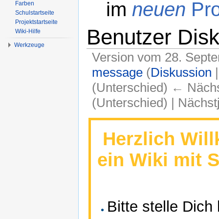
im
neuen
Pro
Farben
Schulstartseite
Projektstartseite
Benutzer Dis
Wiki-Hilfe
Werkzeuge
Version vom 28. Sept
message
(
Diskussion
(Unterschied) ← Nächst
(Unterschied) | Nächs
Wechseln zu:
Navigation
,
Suche
Herzlich Wil
ein Wiki mit 
Bitte stelle Dich