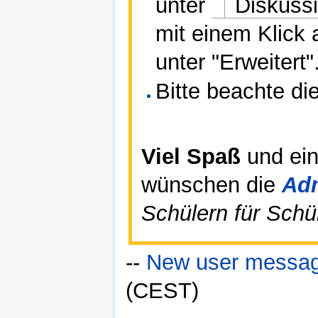
unter
Diskuss
mit einem Klick
unter "Erweitert"
Bitte beachte di
Viel Spaß
und ei
wünschen die
Ad
Schülern für Schül
--
New user messa
(CEST)