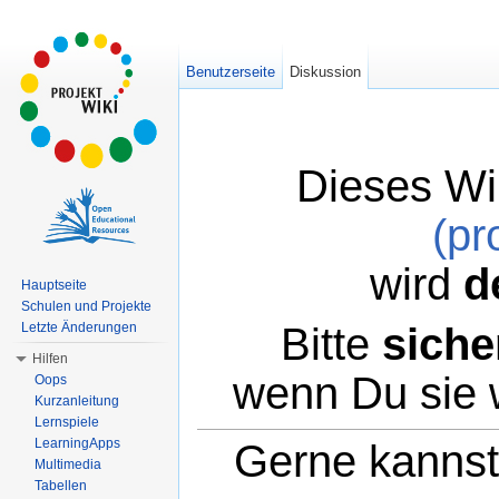
Benutzerseite
Diskussion
Dieses Wi
(pr
wird
d
Hauptseite
Schulen und Projekte
Bitte
siche
Letzte Änderungen
Hilfen
wenn Du sie 
Oops
Kurzanleitung
Lernspiele
LearningApps
Gerne kannst 
Multimedia
Tabellen