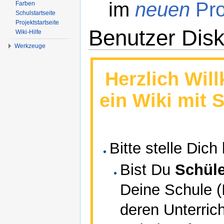
im
neuen
Pro
Farben
Schulstartseite
Projektstartseite
Benutzer Dis
Wiki-Hilfe
Werkzeuge
Wechseln zu:
Navigation
,
Suche
Herzlich Wil
ein Wiki mit 
Bitte stelle Dich
Bist Du
Schüle
Deine Schule (I
deren Unterric