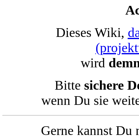
Ac
Dieses Wiki,
d
(projek
wird
demn
Bitte
sichere D
wenn Du sie weit
Gerne kannst Du n