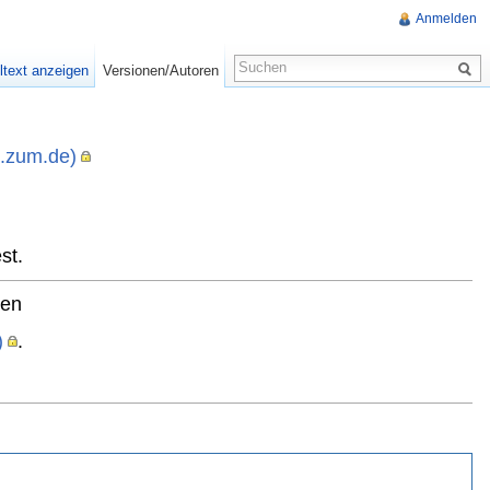
Anmelden
ltext anzeigen
Versionen/Autoren
i.zum.de)
,
st.
ten
)
.