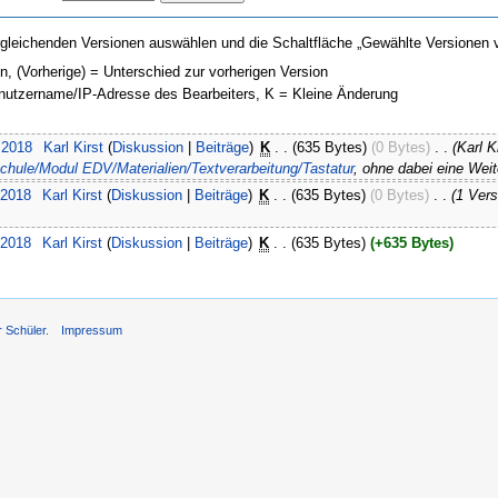
gleichenden Versionen auswählen und die Schaltfläche „Gewählte Versionen v
on, (Vorherige) = Unterschied zur vorherigen Version
enutzername/IP-Adresse des Bearbeiters, K = Kleine Änderung
 2018
‎
Karl Kirst
(
Diskussion
|
Beiträge
)
‎
K
. .
(635 Bytes)
(0 Bytes)
‎
. .
(Karl 
chule/Modul EDV/Materialien/Textverarbeitung/Tastatur
, ohne dabei eine Weit
 2018
‎
Karl Kirst
(
Diskussion
|
Beiträge
)
‎
K
. .
(635 Bytes)
(0 Bytes)
‎
. .
(1 Ver
 2018
‎
Karl Kirst
(
Diskussion
|
Beiträge
)
‎
K
. .
(635 Bytes)
(+635 Bytes)
r Schüler.
Impressum