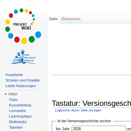
Seite
Diskussion
Hauptseite
Schulen und Projekte
Letzte Änderungen
Hilfen
Oops
Tastatur: Versionsgesch
Kurzanleitung
Logbücher dieser Seite anzeigen
Lernspiele
Wechseln zu:
Navigation
,
Suche
LearningApps
In der Versionsgeschichte suchen
Multimedia
Tabellen
bis Jahr:
un