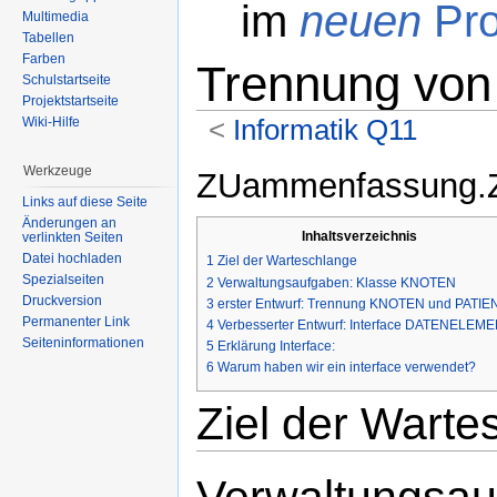
im
neuen
Pro
Multimedia
Tabellen
Farben
Trennung von 
Schulstartseite
Projektstartseite
<
Informatik Q11
Wiki-Hilfe
Wechseln zu:
Navigation
,
Suche
Werkzeuge
ZUammenfassung.
Links auf diese Seite
Änderungen an
Inhaltsverzeichnis
verlinkten Seiten
Datei hochladen
1
Ziel der Warteschlange
Spezialseiten
2
Verwaltungsaufgaben: Klasse KNOTEN
Druckversion
3
erster Entwurf: Trennung KNOTEN und PATIE
Permanenter Link
4
Verbesserter Entwurf: Interface DATENELEM
Seiteninformationen
5
Erklärung Interface:
6
Warum haben wir ein interface verwendet?
Ziel der Warte
Verwaltungsa