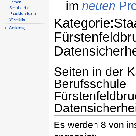
im
neuen
Pro
Farben
Schulstartseite
Projektstartseite
Kategorie:Sta
Wiki-Hilfe
Werkzeuge
Fürstenfeldbr
Datensicherhe
Wechseln zu:
Navigation
,
Suche
Seiten in der K
Berufsschule
Fürstenfeldbr
Datensicherhei
Es werden 8 von in