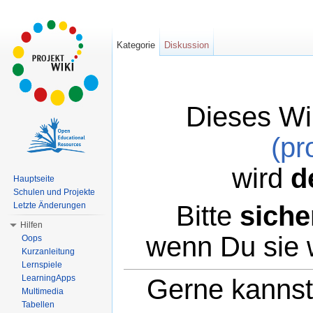
Kategorie
Diskussion
Dieses Wi
(pr
wird
d
Hauptseite
Schulen und Projekte
Bitte
siche
Letzte Änderungen
Hilfen
wenn Du sie 
Oops
Kurzanleitung
Lernspiele
LearningApps
Gerne kannst 
Multimedia
Tabellen