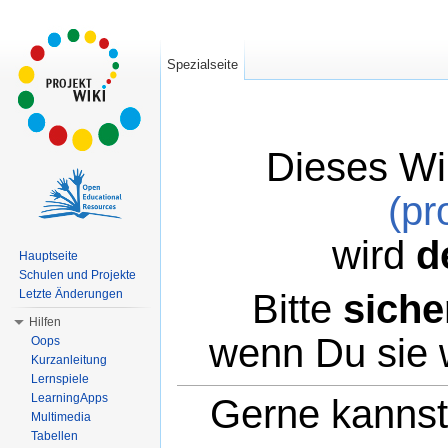
Spezialseite
Dieses Wi
(pr
wird
d
Hauptseite
Schulen und Projekte
Bitte
siche
Letzte Änderungen
Hilfen
wenn Du sie 
Oops
Kurzanleitung
Lernspiele
LearningApps
Gerne kannst 
Multimedia
Tabellen