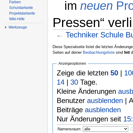
im
neuen
Pro
Farben
Schulstartseite
Projektstartseite
Pressen“ verli
Wiki-Hilfe
Werkzeuge
←
Techniker Schule B
Wechseln zu:
Navigation
,
Suche
Diese Spezialseite listet die letzten Änderunge
Seiten auf deiner
Beobachtungsliste
sind
fett
d
Anzeigeoptionen
Zeige die letzten
50
|
10
14
|
30
Tage.
Kleine Änderungen
ausb
Benutzer
ausblenden
| 
Beiträge
ausblenden
Nur Änderungen seit
15:
Namensraum: